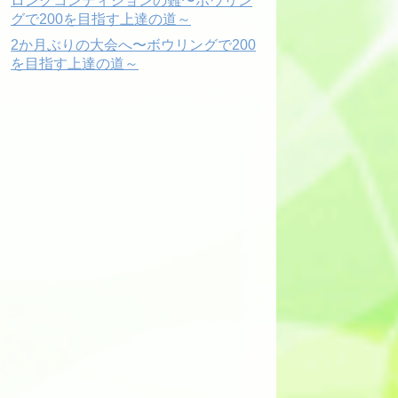
ロングコンディションの難〜ボウリン
グで200を目指す上達の道～
2か月ぶりの大会へ〜ボウリングで200
を目指す上達の道～