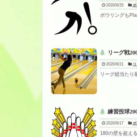
2020/8/25
ボ
ボウリングもPlan
リーグ戦20
2020/8/21
リ
リーグ総当たり最
練習投球20
2020/8/17
ボ
180の壁を超える