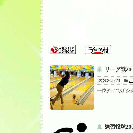
リーグ戦20
2020/8/28
ボ
一位タイでポジシ
練習投球20