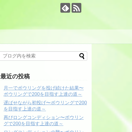
最近の投稿
月一でボウリングを投げ続けた結果〜
ボウリングで200を目指す上達の道～
遅ばせながら初投げ〜ボウリングで200
を目指す上達の道～
再びロングコンディション〜ボウリン
グで200を目指す上達の道～