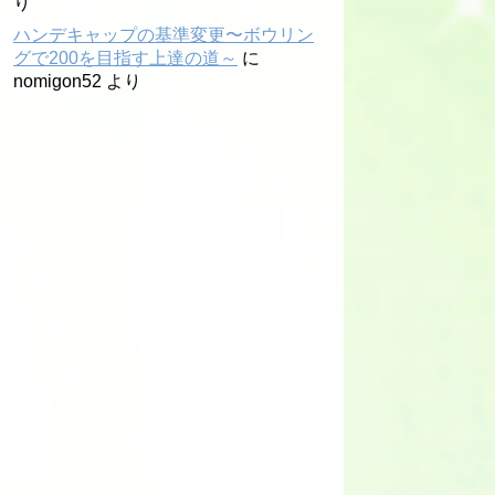
り
ハンデキャップの基準変更〜ボウリン
グで200を目指す上達の道～
に
nomigon52
より