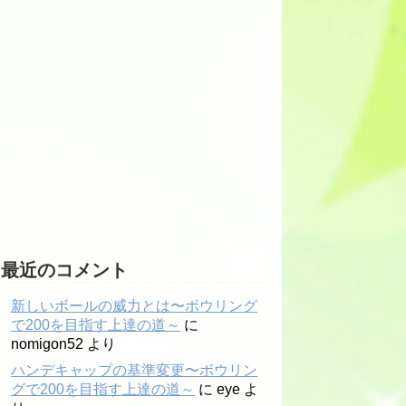
最近のコメント
新しいボールの威力とは〜ボウリング
で200を目指す上達の道～
に
nomigon52
より
ハンデキャップの基準変更〜ボウリン
グで200を目指す上達の道～
に
eye
よ