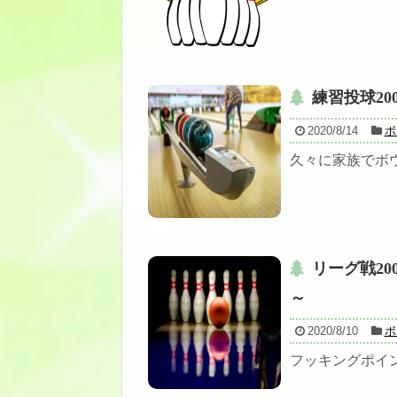
練習投球20
2020/8/14
ボ
久々に家族でボウ
リーグ戦20
～
2020/8/10
ボ
フッキングポイン